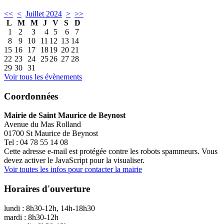
<<
<
Juillet 2024
>
>>
L
M
M
J
V
S
D
1
2
3
4
5
6
7
8
9
10
11
12
13
14
15
16
17
18
19
20
21
22
23
24
25
26
27
28
29
30
31
Voir tous les évènements
Coordonnées
Mairie de Saint Maurice de Beynost
Avenue du Mas Rolland
01700 St Maurice de Beynost
Tel : 04 78 55 14 08
Cette adresse e-mail est protégée contre les robots spammeurs. Vous
devez activer le JavaScript pour la visualiser.
Voir toutes les infos pour contacter la mairie
Horaires d'ouverture
lundi : 8h30-12h, 14h-18h30
mardi : 8h30-12h