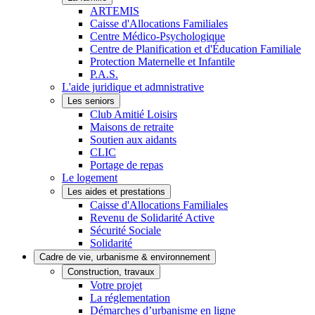
ARTEMIS
Caisse d'Allocations Familiales
Centre Médico-Psychologique
Centre de Planification et d'Éducation Familiale
Protection Maternelle et Infantile
P.A.S.
L'aide juridique et admnistrative
Les seniors
Club Amitié Loisirs
Maisons de retraite
Soutien aux aidants
CLIC
Portage de repas
Le logement
Les aides et prestations
Caisse d'Allocations Familiales
Revenu de Solidarité Active
Sécurité Sociale
Solidarité
Cadre de vie, urbanisme & environnement
Construction, travaux
Votre projet
La réglementation
Démarches d’urbanisme en ligne