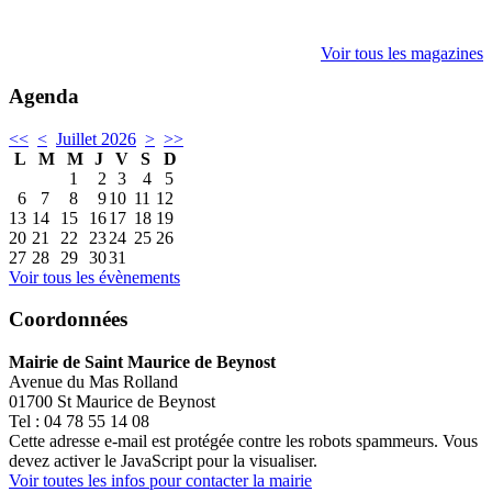
Voir tous les magazines
Agenda
<<
<
Juillet 2026
>
>>
L
M
M
J
V
S
D
1
2
3
4
5
6
7
8
9
10
11
12
13
14
15
16
17
18
19
20
21
22
23
24
25
26
27
28
29
30
31
Voir tous les évènements
Coordonnées
Mairie de Saint Maurice de Beynost
Avenue du Mas Rolland
01700 St Maurice de Beynost
Tel : 04 78 55 14 08
Cette adresse e-mail est protégée contre les robots spammeurs. Vous
devez activer le JavaScript pour la visualiser.
Voir toutes les infos pour contacter la mairie