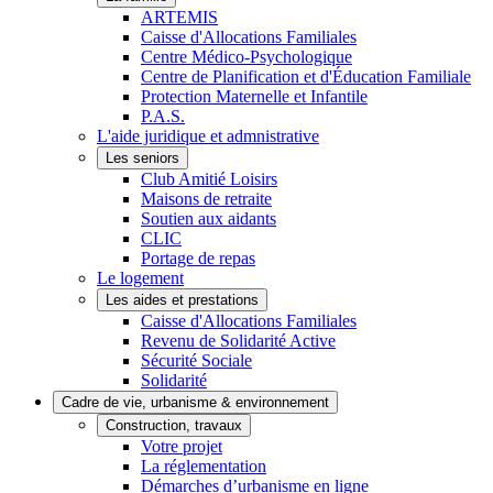
ARTEMIS
Caisse d'Allocations Familiales
Centre Médico-Psychologique
Centre de Planification et d'Éducation Familiale
Protection Maternelle et Infantile
P.A.S.
L'aide juridique et admnistrative
Les seniors
Club Amitié Loisirs
Maisons de retraite
Soutien aux aidants
CLIC
Portage de repas
Le logement
Les aides et prestations
Caisse d'Allocations Familiales
Revenu de Solidarité Active
Sécurité Sociale
Solidarité
Cadre de vie, urbanisme & environnement
Construction, travaux
Votre projet
La réglementation
Démarches d’urbanisme en ligne