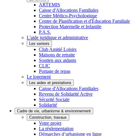
ARTEMIS
Caisse d'Allocations Familiales
Centre Médico-Psychologique
Centre de Planification et d'Éducation Familiale
Protection Maternelle et Infantile
P.A.S.
L'aide juridique et admnistrative
Les seniors
Club Amitié Loisirs
Maisons de retraite
Soutien aux aidants
CLIC
Portage de repas
Le logement
Les aides et prestations
Caisse d'Allocations Familiales
Revenu de Solidarité Active
Sécurité Sociale
Solidarité
Cadre de vie, urbanisme & environnement
Construction, travaux
Votre projet
La réglementation
Démarches d’urbanisme en ligne