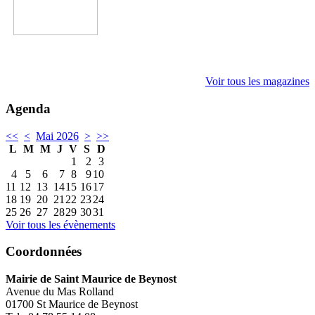
Voir tous les magazines
Agenda
<<
<
Mai 2026
>
>>
L
M
M
J
V
S
D
1
2
3
4
5
6
7
8
9
10
11
12
13
14
15
16
17
18
19
20
21
22
23
24
25
26
27
28
29
30
31
Voir tous les évènements
Coordonnées
Mairie de Saint Maurice de Beynost
Avenue du Mas Rolland
01700 St Maurice de Beynost