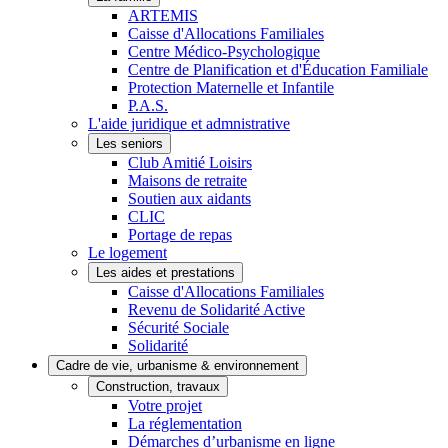
ARTEMIS
Caisse d'Allocations Familiales
Centre Médico-Psychologique
Centre de Planification et d'Éducation Familiale
Protection Maternelle et Infantile
P.A.S.
L'aide juridique et admnistrative
Les seniors
Club Amitié Loisirs
Maisons de retraite
Soutien aux aidants
CLIC
Portage de repas
Le logement
Les aides et prestations
Caisse d'Allocations Familiales
Revenu de Solidarité Active
Sécurité Sociale
Solidarité
Cadre de vie, urbanisme & environnement
Construction, travaux
Votre projet
La réglementation
Démarches d’urbanisme en ligne