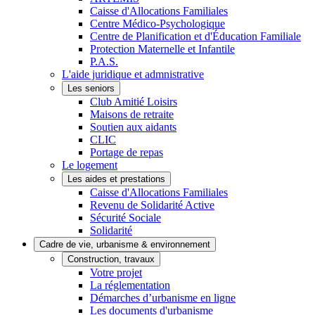
Caisse d'Allocations Familiales
Centre Médico-Psychologique
Centre de Planification et d'Éducation Familiale
Protection Maternelle et Infantile
P.A.S.
L'aide juridique et admnistrative
Les seniors
Club Amitié Loisirs
Maisons de retraite
Soutien aux aidants
CLIC
Portage de repas
Le logement
Les aides et prestations
Caisse d'Allocations Familiales
Revenu de Solidarité Active
Sécurité Sociale
Solidarité
Cadre de vie, urbanisme & environnement
Construction, travaux
Votre projet
La réglementation
Démarches d’urbanisme en ligne
Les documents d'urbanisme