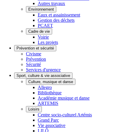
Autres travaux
Environnement
Eaux et assainissement
Gestion des déchets
PCAET
Cadre de vie
Voirie
Les projets
Prévention et sécurité
Civisme
Prévention
Sécurité
Services d'urgence
Sport, culture & vie associative
Culture, musique et danse
Allegro
Bibliothèque
Académie musique et danse
ARTEMIS
Loisirs
Centre socio-culturel Artémis
Grand Parc
Vie associative
LILÔ