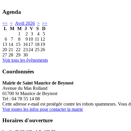
Agenda
<<
<
Avril 2026
>
>>
L
M
M
J
V
S
D
1
2
3
4
5
6
7
8
9
10
11
12
13
14
15
16
17
18
19
20
21
22
23
24
25
26
27
28
29
30
Voir tous les évènements
Coordonnées
Mairie de Saint Maurice de Beynost
Avenue du Mas Rolland
01700 St Maurice de Beynost
Tel : 04 78 55 14 08
Cette adresse e-mail est protégée contre les robots spammeurs. Vous dev
Voir toutes les infos pour contacter la mairie
Horaires d'ouverture