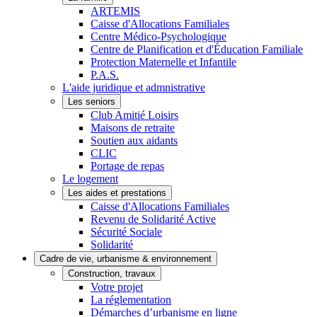
ARTEMIS
Caisse d'Allocations Familiales
Centre Médico-Psychologique
Centre de Planification et d'Éducation Familiale
Protection Maternelle et Infantile
P.A.S.
L'aide juridique et admnistrative
Les seniors
Club Amitié Loisirs
Maisons de retraite
Soutien aux aidants
CLIC
Portage de repas
Le logement
Les aides et prestations
Caisse d'Allocations Familiales
Revenu de Solidarité Active
Sécurité Sociale
Solidarité
Cadre de vie, urbanisme & environnement
Construction, travaux
Votre projet
La réglementation
Démarches d’urbanisme en ligne