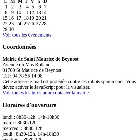
L
M
M
J
V
S
D
1
2
3
4
5
6
7
8
9
10
11
12
13
14
15
16
17
18
19
20
21
22
23
24
25
26
27
28
29
30
Voir tous les évènements
Coordonnées
Mairie de Saint Maurice de Beynost
Avenue du Mas Rolland
01700 St Maurice de Beynost
Tel : 04 78 55 14 08
Cette adresse e-mail est protégée contre les robots spammeurs. Vous
devez activer le JavaScript pour la visualiser.
Voir toutes les infos pour contacter la mairie
Horaires d'ouverture
lundi : 8h30-12h, 14h-18h30
mardi : 8h30-12h
mercredi : 8h30-12h
jeudi : 8h30-12h, 14h-18h30
vendredi : 8h30-12h