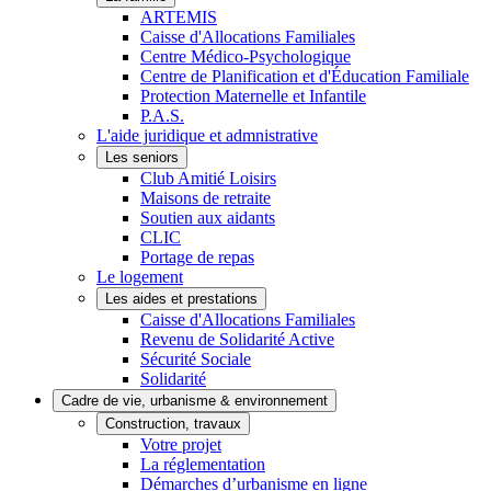
ARTEMIS
Caisse d'Allocations Familiales
Centre Médico-Psychologique
Centre de Planification et d'Éducation Familiale
Protection Maternelle et Infantile
P.A.S.
L'aide juridique et admnistrative
Les seniors
Club Amitié Loisirs
Maisons de retraite
Soutien aux aidants
CLIC
Portage de repas
Le logement
Les aides et prestations
Caisse d'Allocations Familiales
Revenu de Solidarité Active
Sécurité Sociale
Solidarité
Cadre de vie, urbanisme & environnement
Construction, travaux
Votre projet
La réglementation
Démarches d’urbanisme en ligne