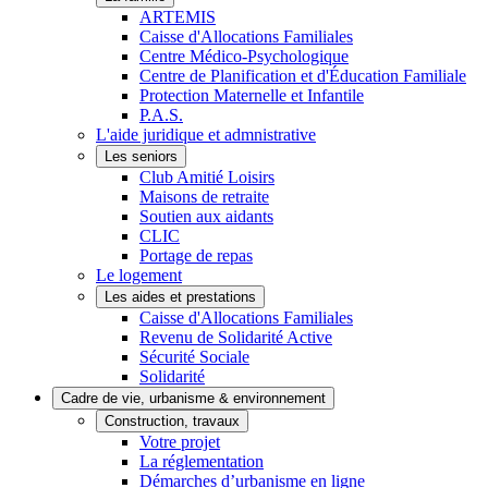
ARTEMIS
Caisse d'Allocations Familiales
Centre Médico-Psychologique
Centre de Planification et d'Éducation Familiale
Protection Maternelle et Infantile
P.A.S.
L'aide juridique et admnistrative
Les seniors
Club Amitié Loisirs
Maisons de retraite
Soutien aux aidants
CLIC
Portage de repas
Le logement
Les aides et prestations
Caisse d'Allocations Familiales
Revenu de Solidarité Active
Sécurité Sociale
Solidarité
Cadre de vie, urbanisme & environnement
Construction, travaux
Votre projet
La réglementation
Démarches d’urbanisme en ligne