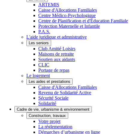
ARTEMIS
Caisse d'Allocations Familiales
Centre Médico-Psychologique
Centre de Planification et d'Éducation Familiale
Protection Maternelle et Infantile
P.A.S.
L'aide juridique et admnistrative
Les seniors
Club Amitié Loisirs
Maisons de retraite
Soutien aux aidants
CLIC
Portage de repas
Le logement
Les aides et prestations
Caisse d'Allocations Familiales
Revenu de Solidarité Active
Sécurité Sociale
Solidarité
Cadre de vie, urbanisme & environnement
Construction, travaux
Votre projet
La réglementation
Démarches d’urbanisme en ligne