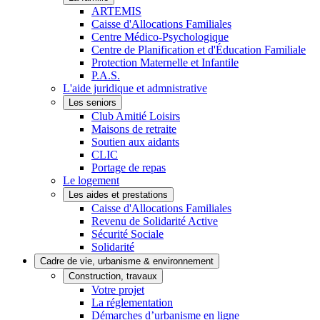
ARTEMIS
Caisse d'Allocations Familiales
Centre Médico-Psychologique
Centre de Planification et d'Éducation Familiale
Protection Maternelle et Infantile
P.A.S.
L'aide juridique et admnistrative
Les seniors
Club Amitié Loisirs
Maisons de retraite
Soutien aux aidants
CLIC
Portage de repas
Le logement
Les aides et prestations
Caisse d'Allocations Familiales
Revenu de Solidarité Active
Sécurité Sociale
Solidarité
Cadre de vie, urbanisme & environnement
Construction, travaux
Votre projet
La réglementation
Démarches d’urbanisme en ligne