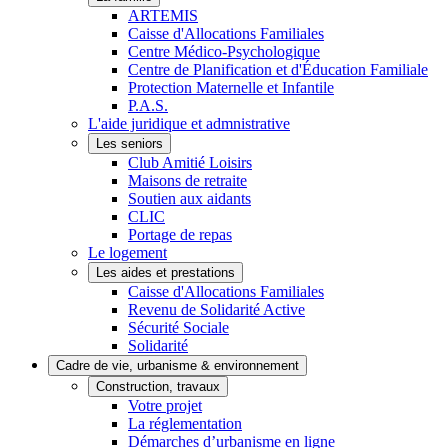
ARTEMIS
Caisse d'Allocations Familiales
Centre Médico-Psychologique
Centre de Planification et d'Éducation Familiale
Protection Maternelle et Infantile
P.A.S.
L'aide juridique et admnistrative
Les seniors
Club Amitié Loisirs
Maisons de retraite
Soutien aux aidants
CLIC
Portage de repas
Le logement
Les aides et prestations
Caisse d'Allocations Familiales
Revenu de Solidarité Active
Sécurité Sociale
Solidarité
Cadre de vie, urbanisme & environnement
Construction, travaux
Votre projet
La réglementation
Démarches d’urbanisme en ligne