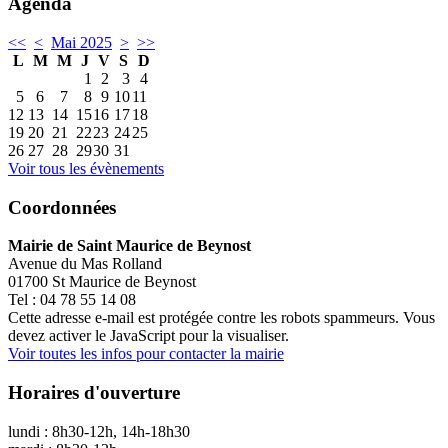
Agenda
<<
<
Mai 2025
>
>>
L
M
M
J
V
S
D
1
2
3
4
5
6
7
8
9
10
11
12
13
14
15
16
17
18
19
20
21
22
23
24
25
26
27
28
29
30
31
Voir tous les évènements
Coordonnées
Mairie de Saint Maurice de Beynost
Avenue du Mas Rolland
01700 St Maurice de Beynost
Tel : 04 78 55 14 08
Cette adresse e-mail est protégée contre les robots spammeurs. Vous
devez activer le JavaScript pour la visualiser.
Voir toutes les infos pour contacter la mairie
Horaires d'ouverture
lundi : 8h30-12h, 14h-18h30