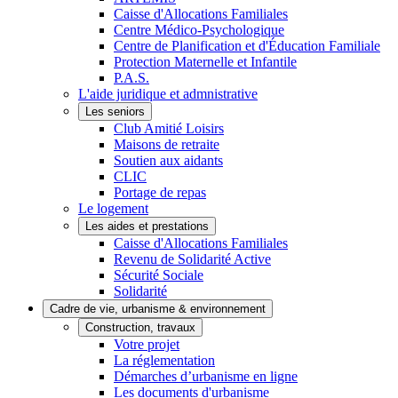
Caisse d'Allocations Familiales
Centre Médico-Psychologique
Centre de Planification et d'Éducation Familiale
Protection Maternelle et Infantile
P.A.S.
L'aide juridique et admnistrative
Les seniors
Club Amitié Loisirs
Maisons de retraite
Soutien aux aidants
CLIC
Portage de repas
Le logement
Les aides et prestations
Caisse d'Allocations Familiales
Revenu de Solidarité Active
Sécurité Sociale
Solidarité
Cadre de vie, urbanisme & environnement
Construction, travaux
Votre projet
La réglementation
Démarches d’urbanisme en ligne
Les documents d'urbanisme