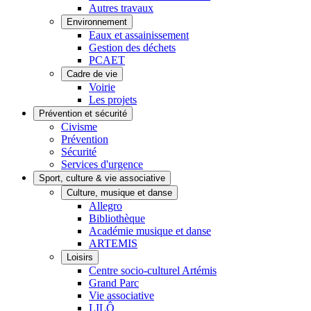
Autres travaux
Environnement
Eaux et assainissement
Gestion des déchets
PCAET
Cadre de vie
Voirie
Les projets
Prévention et sécurité
Civisme
Prévention
Sécurité
Services d'urgence
Sport, culture & vie associative
Culture, musique et danse
Allegro
Bibliothèque
Académie musique et danse
ARTEMIS
Loisirs
Centre socio-culturel Artémis
Grand Parc
Vie associative
LILÔ