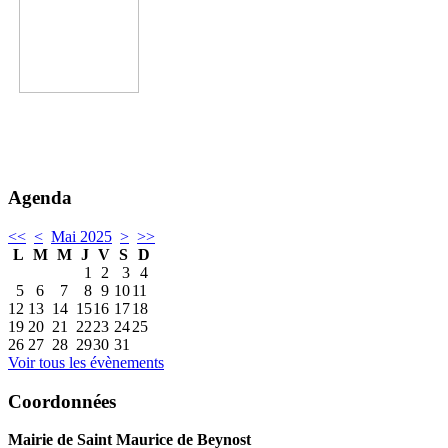
Agenda
<<
<
Mai 2025
>
>>
L
M
M
J
V
S
D
1
2
3
4
5
6
7
8
9
10
11
12
13
14
15
16
17
18
19
20
21
22
23
24
25
26
27
28
29
30
31
Voir tous les évènements
Coordonnées
Mairie de Saint Maurice de Beynost