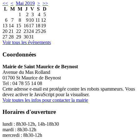
<<
<
Mai 2019
>
>>
L
M
M
J
V
S
D
1
2
3
4
5
6
7
8
9
10
11
12
13
14
15
16
17
18
19
20
21
22
23
24
25
26
27
28
29
30
31
Voir tous les évènements
Coordonnées
Mairie de Saint Maurice de Beynost
Avenue du Mas Rolland
01700 St Maurice de Beynost
Tel : 04 78 55 14 08
Cette adresse e-mail est protégée contre les robots spammeurs. Vous
devez activer le JavaScript pour la visualiser.
Voir toutes les infos pour contacter la mairie
Horaires d'ouverture
lundi : 8h30-12h, 14h-18h30
mardi : 8h30-12h
mercredi : 8h30-12h