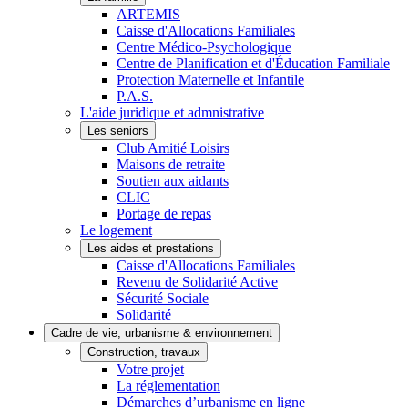
ARTEMIS
Caisse d'Allocations Familiales
Centre Médico-Psychologique
Centre de Planification et d'Éducation Familiale
Protection Maternelle et Infantile
P.A.S.
L'aide juridique et admnistrative
Les seniors
Club Amitié Loisirs
Maisons de retraite
Soutien aux aidants
CLIC
Portage de repas
Le logement
Les aides et prestations
Caisse d'Allocations Familiales
Revenu de Solidarité Active
Sécurité Sociale
Solidarité
Cadre de vie, urbanisme & environnement
Construction, travaux
Votre projet
La réglementation
Démarches d’urbanisme en ligne