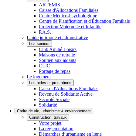
ARTEMIS
Caisse d'Allocations Familiales
Centre Médico-Psychologique
Centre de Planification et d'Éducation Familiale
Protection Maternelle et Infantile
P.A.S.
L'aide juridique et admnistrative
Les seniors
Club Amitié Loisirs
Maisons de retraite
Soutien aux aidants
CLIC
Portage de repas
Le logement
Les aides et prestations
Caisse d'Allocations Familiales
Revenu de Solidarité Active
Sécurité Sociale
Solidarité
Cadre de vie, urbanisme & environnement
Construction, travaux
Votre projet
La réglementation
Démarches d’urbanisme en ligne