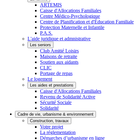
ARTEMIS
Caisse d'Allocations Familiales
Centre Médico-Psychologique
Centre de Planification et d'Éducation Familiale
Protection Maternelle et Infantile
P.A.S.
L'aide juridique et admnistrative
Les seniors
Club Amitié Loisirs
Maisons de retraite
Soutien aux aidants
CLIC
Portage de repas
Le logement
Les aides et prestations
Caisse d'Allocations Familiales
Revenu de Solidarité Active
Sécurité Sociale
Solidarité
Cadre de vie, urbanisme & environnement
Construction, travaux
Votre projet
La réglementation
Démarches d’urbanisme en ligne