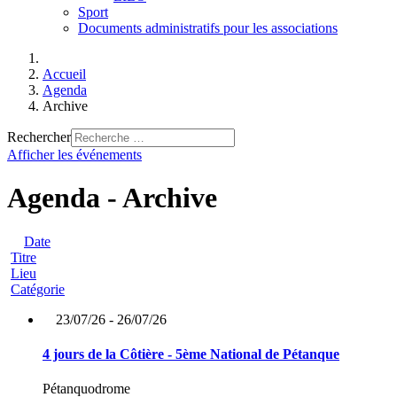
Sport
Documents administratifs pour les associations
Accueil
Agenda
Archive
Rechercher
Afficher les événements
Agenda - Archive
Date
Titre
Lieu
Catégorie
23/07/26 - 26/07/26
4 jours de la Côtière - 5ème National de Pétanque
Pétanquodrome