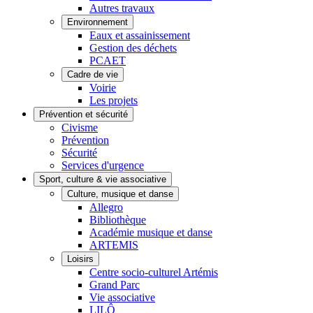
Autres travaux
Environnement
Eaux et assainissement
Gestion des déchets
PCAET
Cadre de vie
Voirie
Les projets
Prévention et sécurité
Civisme
Prévention
Sécurité
Services d'urgence
Sport, culture & vie associative
Culture, musique et danse
Allegro
Bibliothèque
Académie musique et danse
ARTEMIS
Loisirs
Centre socio-culturel Artémis
Grand Parc
Vie associative
LILÔ