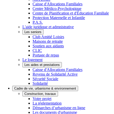
Caisse d'Allocations Familiales
Centre Médico-Psychologique
Centre de Planification et d'Éducation Familiale
Protection Maternelle et Infantile
P.A.S.
L'aide juridique et admnistrative
Les seniors
Club Amitié Loisirs
Maisons de retraite
Soutien aux aidants
CLIC
Portage de repas
Le logement
Les aides et prestations
Caisse d'Allocations Familiales
Revenu de Solidarité Active
Sécurité Sociale
Solidarité
Cadre de vie, urbanisme & environnement
Construction, travaux
Votre projet
La réglementation
Démarches d’urbanisme en ligne
Les documents d'urbanisme