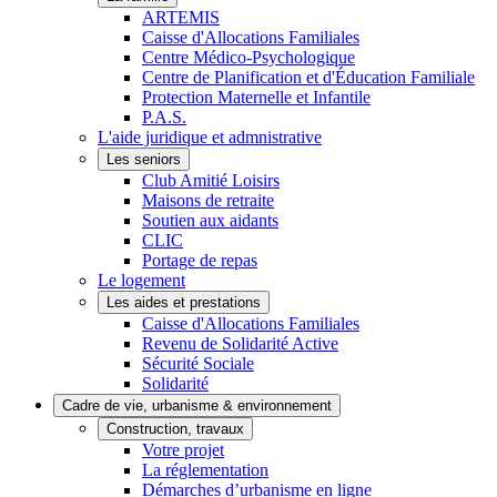
ARTEMIS
Caisse d'Allocations Familiales
Centre Médico-Psychologique
Centre de Planification et d'Éducation Familiale
Protection Maternelle et Infantile
P.A.S.
L'aide juridique et admnistrative
Les seniors
Club Amitié Loisirs
Maisons de retraite
Soutien aux aidants
CLIC
Portage de repas
Le logement
Les aides et prestations
Caisse d'Allocations Familiales
Revenu de Solidarité Active
Sécurité Sociale
Solidarité
Cadre de vie, urbanisme & environnement
Construction, travaux
Votre projet
La réglementation
Démarches d’urbanisme en ligne