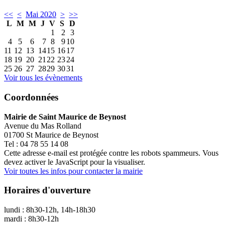
<<
<
Mai 2020
>
>>
L
M
M
J
V
S
D
1
2
3
4
5
6
7
8
9
10
11
12
13
14
15
16
17
18
19
20
21
22
23
24
25
26
27
28
29
30
31
Voir tous les évènements
Coordonnées
Mairie de Saint Maurice de Beynost
Avenue du Mas Rolland
01700 St Maurice de Beynost
Tel : 04 78 55 14 08
Cette adresse e-mail est protégée contre les robots spammeurs. Vous
devez activer le JavaScript pour la visualiser.
Voir toutes les infos pour contacter la mairie
Horaires d'ouverture
lundi : 8h30-12h, 14h-18h30
mardi : 8h30-12h