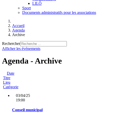
LILÔ
Sport
Documents administratifs pour les associations
Accueil
Agenda
Archive
Rechercher
Afficher les événements
Agenda - Archive
Date
Titre
Lieu
Catégorie
03/04/25
19:00
Conseil municipal