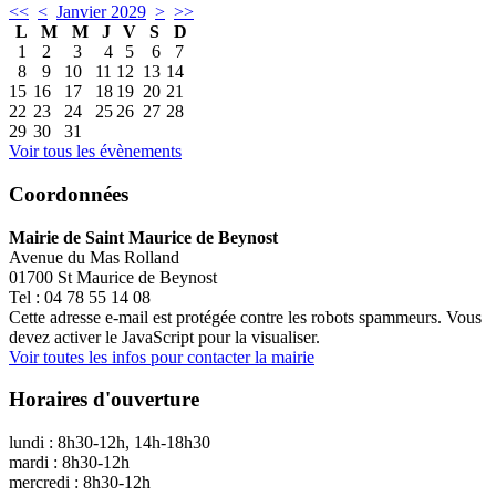
<<
<
Janvier 2029
>
>>
L
M
M
J
V
S
D
1
2
3
4
5
6
7
8
9
10
11
12
13
14
15
16
17
18
19
20
21
22
23
24
25
26
27
28
29
30
31
Voir tous les évènements
Coordonnées
Mairie de Saint Maurice de Beynost
Avenue du Mas Rolland
01700 St Maurice de Beynost
Tel : 04 78 55 14 08
Cette adresse e-mail est protégée contre les robots spammeurs. Vous
devez activer le JavaScript pour la visualiser.
Voir toutes les infos pour contacter la mairie
Horaires d'ouverture
lundi : 8h30-12h, 14h-18h30
mardi : 8h30-12h
mercredi : 8h30-12h