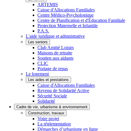
ARTEMIS
Caisse d'Allocations Familiales
Centre Médico-Psychologique
Centre de Planification et d'Éducation Familiale
Protection Maternelle et Infantile
P.A.S.
L'aide juridique et admnistrative
Les seniors
Club Amitié Loisirs
Maisons de retraite
Soutien aux aidants
CLIC
Portage de repas
Le logement
Les aides et prestations
Caisse d'Allocations Familiales
Revenu de Solidarité Active
Sécurité Sociale
Solidarité
Cadre de vie, urbanisme & environnement
Construction, travaux
Votre projet
La réglementation
Démarches d’urbanisme en ligne