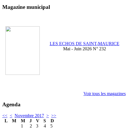
Magazine municipal
LES ECHOS DE SAINT-MAURICE
Mai - Juin 2026 N° 232
Voir tous les magazines
Agenda
<<
<
Novembre 2017
>
>>
L
M
M
J
V
S
D
1
2
3
4
5