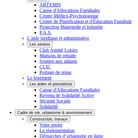
ARTEMIS
Caisse d'Allocations Familiales
Centre Médico-Psychologique
Centre de Planification et d'Éducation Familiale
Protection Maternelle et Infantile
P.A.S.
L'aide juridique et admnistrative
Les seniors
Club Amitié Loisirs
Maisons de retraite
Soutien aux aidants
CLIC
Portage de repas
Le logement
Les aides et prestations
Caisse d'Allocations Familiales
Revenu de Solidarité Active
Sécurité Sociale
Solidarité
Cadre de vie, urbanisme & environnement
Construction, travaux
Votre projet
La réglementation
Démarches d’urbanisme en ligne