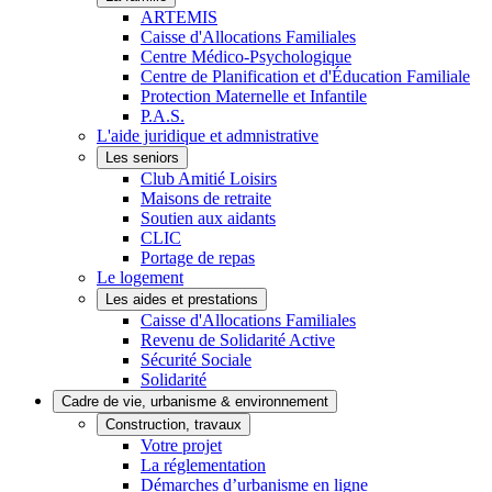
ARTEMIS
Caisse d'Allocations Familiales
Centre Médico-Psychologique
Centre de Planification et d'Éducation Familiale
Protection Maternelle et Infantile
P.A.S.
L'aide juridique et admnistrative
Les seniors
Club Amitié Loisirs
Maisons de retraite
Soutien aux aidants
CLIC
Portage de repas
Le logement
Les aides et prestations
Caisse d'Allocations Familiales
Revenu de Solidarité Active
Sécurité Sociale
Solidarité
Cadre de vie, urbanisme & environnement
Construction, travaux
Votre projet
La réglementation
Démarches d’urbanisme en ligne