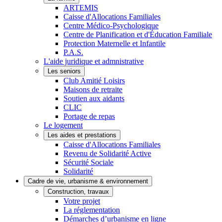
ARTEMIS
Caisse d'Allocations Familiales
Centre Médico-Psychologique
Centre de Planification et d'Éducation Familiale
Protection Maternelle et Infantile
P.A.S.
L'aide juridique et admnistrative
Les seniors
Club Amitié Loisirs
Maisons de retraite
Soutien aux aidants
CLIC
Portage de repas
Le logement
Les aides et prestations
Caisse d'Allocations Familiales
Revenu de Solidarité Active
Sécurité Sociale
Solidarité
Cadre de vie, urbanisme & environnement
Construction, travaux
Votre projet
La réglementation
Démarches d’urbanisme en ligne