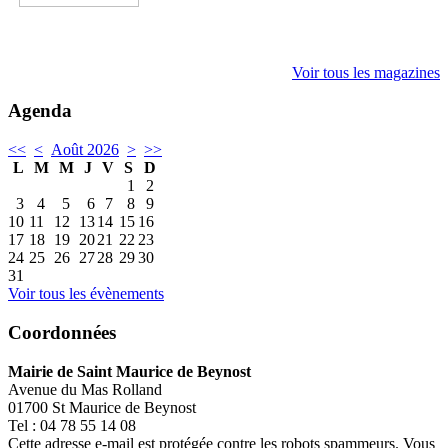
Voir tous les magazines
Agenda
<<
<
Août 2026
>
>>
L
M
M
J
V
S
D
1
2
3
4
5
6
7
8
9
10
11
12
13
14
15
16
17
18
19
20
21
22
23
24
25
26
27
28
29
30
31
Voir tous les évènements
Coordonnées
Mairie de Saint Maurice de Beynost
Avenue du Mas Rolland
01700 St Maurice de Beynost
Tel : 04 78 55 14 08
Cette adresse e-mail est protégée contre les robots spammeurs. Vous