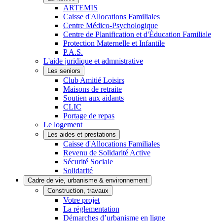
ARTEMIS
Caisse d'Allocations Familiales
Centre Médico-Psychologique
Centre de Planification et d'Éducation Familiale
Protection Maternelle et Infantile
P.A.S.
L'aide juridique et admnistrative
Les seniors
Club Amitié Loisirs
Maisons de retraite
Soutien aux aidants
CLIC
Portage de repas
Le logement
Les aides et prestations
Caisse d'Allocations Familiales
Revenu de Solidarité Active
Sécurité Sociale
Solidarité
Cadre de vie, urbanisme & environnement
Construction, travaux
Votre projet
La réglementation
Démarches d’urbanisme en ligne