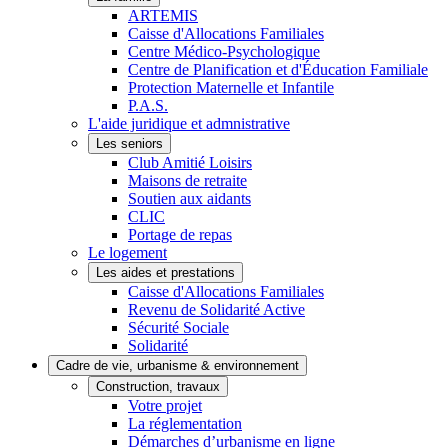
ARTEMIS
Caisse d'Allocations Familiales
Centre Médico-Psychologique
Centre de Planification et d'Éducation Familiale
Protection Maternelle et Infantile
P.A.S.
L'aide juridique et admnistrative
Les seniors
Club Amitié Loisirs
Maisons de retraite
Soutien aux aidants
CLIC
Portage de repas
Le logement
Les aides et prestations
Caisse d'Allocations Familiales
Revenu de Solidarité Active
Sécurité Sociale
Solidarité
Cadre de vie, urbanisme & environnement
Construction, travaux
Votre projet
La réglementation
Démarches d’urbanisme en ligne