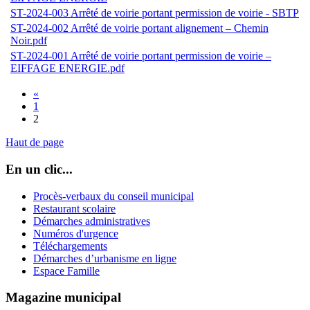
ST-2024-003 Arrêté de voirie portant permission de voirie - SBTP
ST-2024-002 Arrêté de voirie portant alignement – Chemin
Noir.pdf
ST-2024-001 Arrêté de voirie portant permission de voirie –
EIFFAGE ENERGIE.pdf
«
1
2
Haut de page
En un clic...
Procès-verbaux du conseil municipal
Restaurant scolaire
Démarches administratives
Numéros d'urgence
Téléchargements
Démarches d’urbanisme en ligne
Espace Famille
Magazine municipal