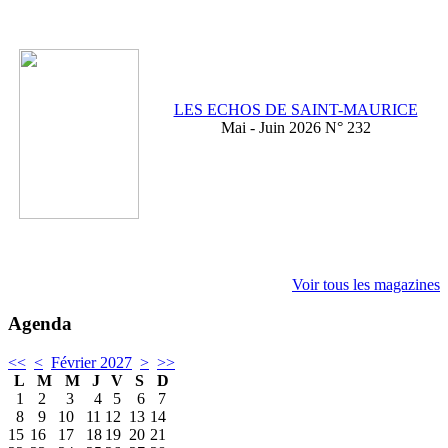
LES ECHOS DE SAINT-MAURICE
Mai - Juin 2026 N° 232
Voir tous les magazines
Agenda
<<
<
Février 2027
>
>>
L
M
M
J
V
S
D
1
2
3
4
5
6
7
8
9
10
11
12
13
14
15
16
17
18
19
20
21