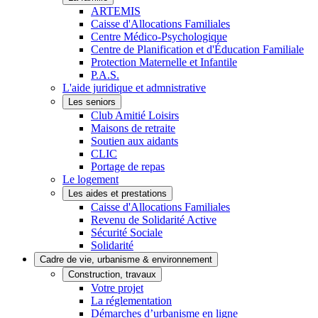
ARTEMIS
Caisse d'Allocations Familiales
Centre Médico-Psychologique
Centre de Planification et d'Éducation Familiale
Protection Maternelle et Infantile
P.A.S.
L'aide juridique et admnistrative
Les seniors
Club Amitié Loisirs
Maisons de retraite
Soutien aux aidants
CLIC
Portage de repas
Le logement
Les aides et prestations
Caisse d'Allocations Familiales
Revenu de Solidarité Active
Sécurité Sociale
Solidarité
Cadre de vie, urbanisme & environnement
Construction, travaux
Votre projet
La réglementation
Démarches d’urbanisme en ligne