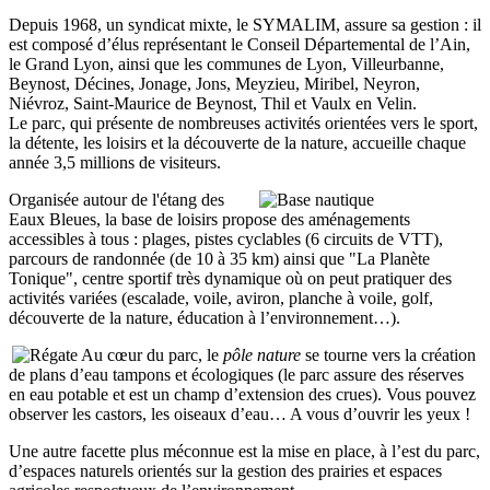
Depuis 1968, un syndicat mixte, le SYMALIM, assure sa gestion : il
est composé d’élus représentant le Conseil Départemental de l’Ain,
le Grand Lyon, ainsi que les communes de Lyon, Villeurbanne,
Beynost, Décines, Jonage, Jons, Meyzieu, Miribel, Neyron,
Niévroz, Saint-Maurice de Beynost, Thil et Vaulx en Velin.
Le parc, qui présente de nombreuses activités orientées vers le sport,
la détente, les loisirs et la découverte de la nature, accueille chaque
année 3,5 millions de visiteurs.
Organisée autour de l'étang des
Eaux Bleues, la base de loisirs propose des aménagements
accessibles à tous : plages, pistes cyclables (6 circuits de VTT),
parcours de randonnée (de 10 à 35 km) ainsi que "La Planète
Tonique", centre sportif très dynamique où on peut pratiquer des
activités variées (escalade, voile, aviron, planche à voile, golf,
découverte de la nature, éducation à l’environnement…).
Au cœur du parc, le
pôle nature
se tourne vers la création
de plans d’eau tampons et écologiques (le parc assure des réserves
en eau potable et est un champ d’extension des crues). Vous pouvez
observer les castors, les oiseaux d’eau… A vous d’ouvrir les yeux !
Une autre facette plus méconnue est la mise en place, à l’est du parc,
d’espaces naturels orientés sur la gestion des prairies et espaces