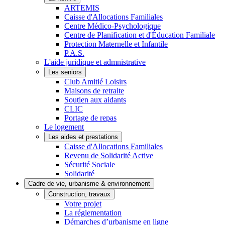
ARTEMIS
Caisse d'Allocations Familiales
Centre Médico-Psychologique
Centre de Planification et d'Éducation Familiale
Protection Maternelle et Infantile
P.A.S.
L'aide juridique et admnistrative
Les seniors
Club Amitié Loisirs
Maisons de retraite
Soutien aux aidants
CLIC
Portage de repas
Le logement
Les aides et prestations
Caisse d'Allocations Familiales
Revenu de Solidarité Active
Sécurité Sociale
Solidarité
Cadre de vie, urbanisme & environnement
Construction, travaux
Votre projet
La réglementation
Démarches d’urbanisme en ligne