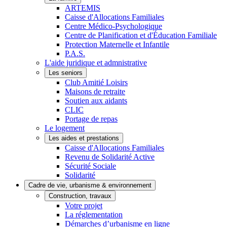
ARTEMIS
Caisse d'Allocations Familiales
Centre Médico-Psychologique
Centre de Planification et d'Éducation Familiale
Protection Maternelle et Infantile
P.A.S.
L'aide juridique et admnistrative
Les seniors
Club Amitié Loisirs
Maisons de retraite
Soutien aux aidants
CLIC
Portage de repas
Le logement
Les aides et prestations
Caisse d'Allocations Familiales
Revenu de Solidarité Active
Sécurité Sociale
Solidarité
Cadre de vie, urbanisme & environnement
Construction, travaux
Votre projet
La réglementation
Démarches d’urbanisme en ligne