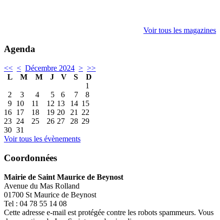
Voir tous les magazines
Agenda
<<
<
Décembre 2024
>
>>
L
M
M
J
V
S
D
1
2
3
4
5
6
7
8
9
10
11
12
13
14
15
16
17
18
19
20
21
22
23
24
25
26
27
28
29
30
31
Voir tous les évènements
Coordonnées
Mairie de Saint Maurice de Beynost
Avenue du Mas Rolland
01700 St Maurice de Beynost
Tel : 04 78 55 14 08
Cette adresse e-mail est protégée contre les robots spammeurs. Vous