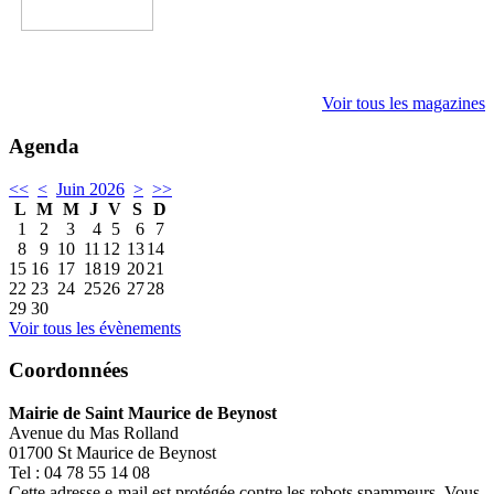
Voir tous les magazines
Agenda
<<
<
Juin 2026
>
>>
L
M
M
J
V
S
D
1
2
3
4
5
6
7
8
9
10
11
12
13
14
15
16
17
18
19
20
21
22
23
24
25
26
27
28
29
30
Voir tous les évènements
Coordonnées
Mairie de Saint Maurice de Beynost
Avenue du Mas Rolland
01700 St Maurice de Beynost
Tel : 04 78 55 14 08
Cette adresse e-mail est protégée contre les robots spammeurs. Vous