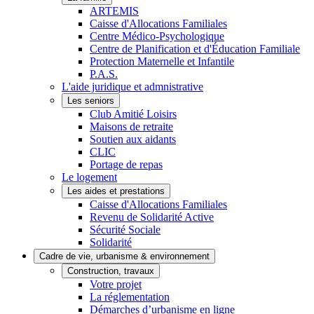
ARTEMIS
Caisse d'Allocations Familiales
Centre Médico-Psychologique
Centre de Planification et d'Éducation Familiale
Protection Maternelle et Infantile
P.A.S.
L'aide juridique et admnistrative
Les seniors
Club Amitié Loisirs
Maisons de retraite
Soutien aux aidants
CLIC
Portage de repas
Le logement
Les aides et prestations
Caisse d'Allocations Familiales
Revenu de Solidarité Active
Sécurité Sociale
Solidarité
Cadre de vie, urbanisme & environnement
Construction, travaux
Votre projet
La réglementation
Démarches d’urbanisme en ligne